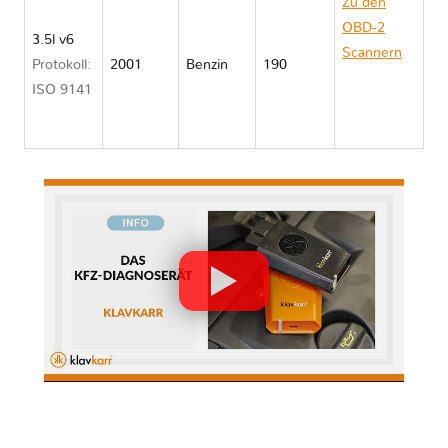
Zu den
OBD-2
3.5l v6
Scannern
Protokoll:
2001
Benzin
190
Mitsubishi
ISO 9141
MONTERO
III