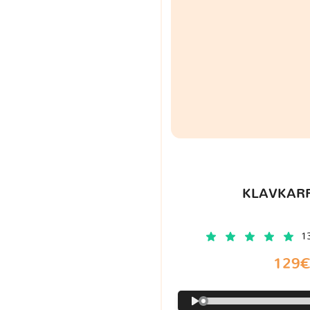
KLAVKARR
1
129