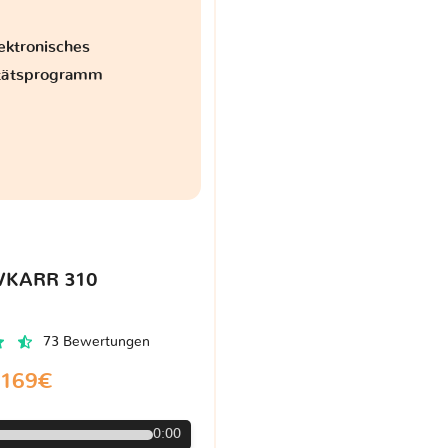
ektronisches
itätsprogramm
VKARR 310
73 Bewertungen
169€
0:00