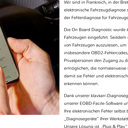
Wir sind in Frankreich, in der Br
elektronische Fahrzeugdiagnose sp
der Fehlerdiagnose für Fahrzeug
Die On Board Diagnostic wurde 
Fahrzeugen eingeführt. Seitdem is
von Fahrzeugen auszulesen, um 
insbesondere OBD2-Fehlercodes, z
Privatpersonen den Zugang zu d
ermöglichen, die normalerweise nu
damit sie Fehler und elektronisc
erkennen können.
Dank unserer klavkarr-Diagnose
unserer EOBD-Facile-Software un
Ihre elektronischen Fehler selbs
„Diagnosegeräte“ Ihrer Werksta
Unsere Lösung ist „Plug & Play“