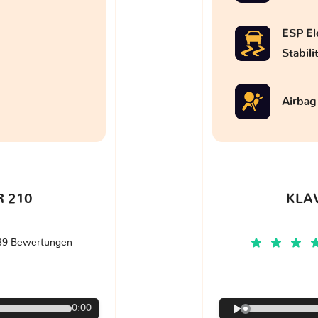
ESP El
Stabil
Airbag
 210
KLA
39 Bewertungen
€
0:00