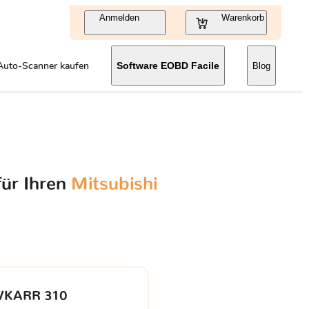
Anmelden
Warenkorb
Auto-Scanner kaufen
Software EOBD Facile
Blog
für Ihren
Mitsubishi
VKARR 310