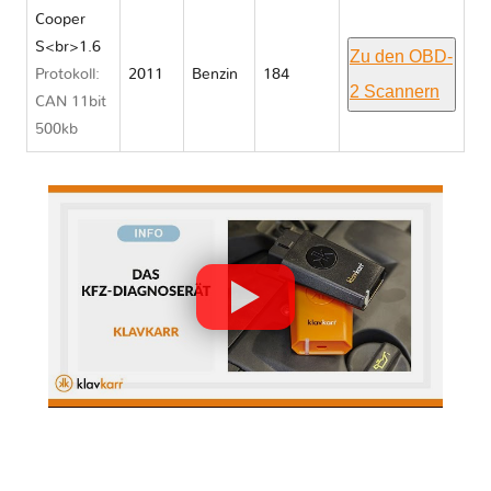
Cooper
S<br>1.6
Zu den OBD-
Protokoll:
2011
Benzin
184
2 Scannern
CAN 11bit
500kb