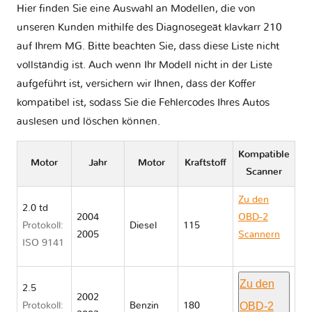
Hier finden Sie eine Auswahl an Modellen, die von
unseren Kunden mithilfe des Diagnosegeät klavkarr 210
auf Ihrem MG. Bitte beachten Sie, dass diese Liste nicht
vollständig ist. Auch wenn Ihr Modell nicht in der Liste
aufgeführt ist, versichern wir Ihnen, dass der Koffer
kompatibel ist, sodass Sie die Fehlercodes Ihres Autos
auslesen und löschen können.
Kompatible
Motor
Jahr
Motor
Kraftstoff
Scanner
Zu den
2.0 td
2004
OBD-2
Protokoll:
Diesel
115
2005
Scannern
ISO 9141
MG ZS I
Zu den
2.5
2002
OBD-2
Protokoll:
Benzin
180