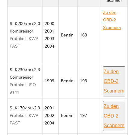
Scanner
Zu den
OBD-2
SLK200<br>2.0
2000
Scannern
Kompressor
2001
Benzin
163
Mercedes
Protokoll: KWP
2003
SLK
FAST
2004
CLASS
R170
SLK230<br>2.3
Zu den
Compressor
OBD-2
1999
Benzin
193
Protokoll: ISO
Scannern
9141
Zu den
SLK170<br>2.3
2001
OBD-2
Protokoll: KWP
2002
Benzin
197
FAST
2004
Scannern