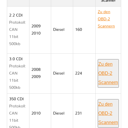
Scanner
Zu den
2.2 CDI
OBD-2
Protokoll:
2009
Scannern
CAN
Diesel
160
2010
Mercedes
11bit
GLK
500kb
CLASS 204
3.0 CDI
Zu den
Protokoll:
2008
OBD-2
CAN
Diesel
224
2009
11bit
Scannern
500kb
350 CDI
Zu den
Protokoll:
OBD-2
CAN
2010
Diesel
231
11bit
Scannern
500kb