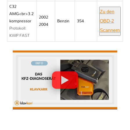
C32
Zu den
AMG<br>3.2
2002
OBD-2
kompressor
Benzin
354
2004
Protokoll:
Scannern
KWP FAST