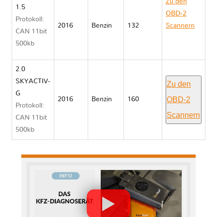
Zu den
1.5
OBD-2
Protokoll:
2016
Benzin
132
Scannern
CAN 11bit
Mazda MX
500kb
5 IV ND
2.0
SKYACTIV-
Zu den
G
OBD-2
2016
Benzin
160
Protokoll:
Scannern
CAN 11bit
500kb