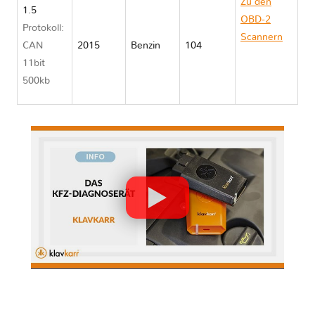
Zu den
1.5
OBD-2
Protokoll:
Scannern
CAN
2015
Benzin
104
Mazda
11bit
DEMIO IV
500kb
DJ/DL