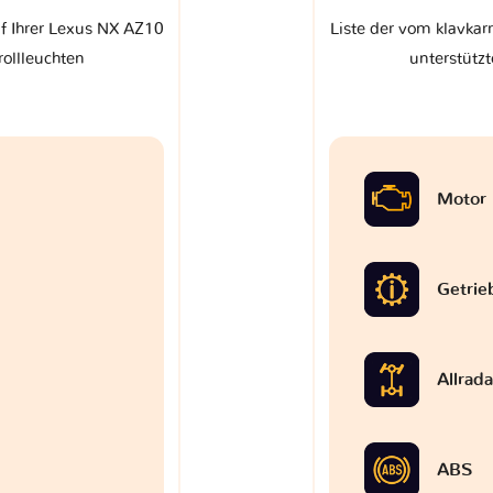
uf Ihrer Lexus NX AZ10
Liste der vom klavkar
rollleuchten
unterstützt
Motor
Getrie
Allrad
ABS