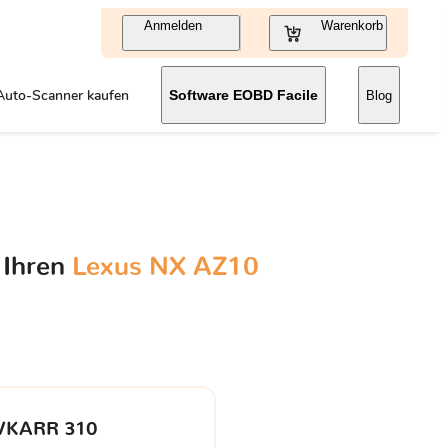
Anmelden
Warenkorb
Auto-Scanner kaufen
Software EOBD Facile
Blog
 Ihren
Lexus NX AZ10
VKARR 310