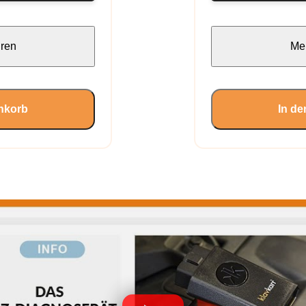
hren
Meh
nkorb
In d