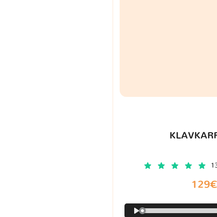
KLAVKARR
1
129