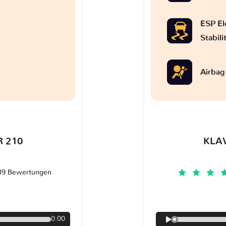
ESP El
Stabil
Airbag
 210
KLA
39 Bewertungen
€
0:00