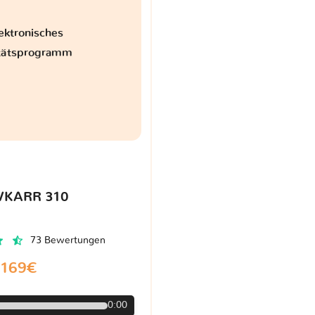
ektronisches
itätsprogramm
VKARR 310
73 Bewertungen
169€
0:00