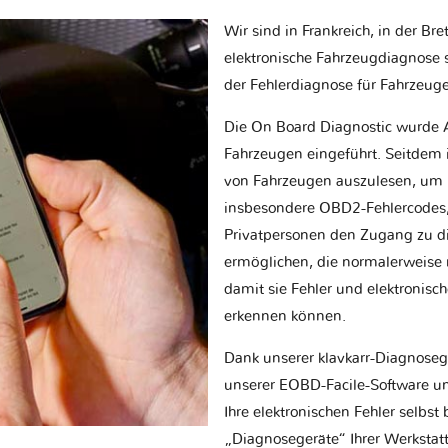
Wir sind in Frankreich, in der Br
elektronische Fahrzeugdiagnose sp
der Fehlerdiagnose für Fahrzeug
Die On Board Diagnostic wurde 
Fahrzeugen eingeführt. Seitdem is
von Fahrzeugen auszulesen, um 
insbesondere OBD2-Fehlercodes, z
Privatpersonen den Zugang zu d
ermöglichen, die normalerweise nu
damit sie Fehler und elektronisc
erkennen können.
Dank unserer klavkarr-Diagnose
unserer EOBD-Facile-Software un
Ihre elektronischen Fehler selbs
„Diagnosegeräte“ Ihrer Werksta