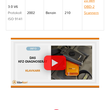
Zu den
3.0 V6
OBD-2
Protokoll:
2002
Benzin
210
Scannern
ISO 9141
Lexus ES
XV30