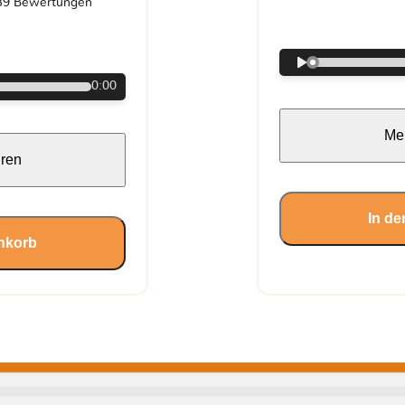
39 Bewertungen
€
0:00
Meh
hren
In d
nkorb