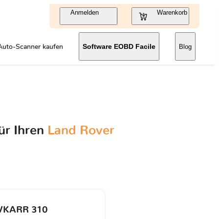
Anmelden
Warenkorb
Auto-Scanner kaufen
Software EOBD Facile
Blog
ür Ihren
Land Rover
VKARR 310