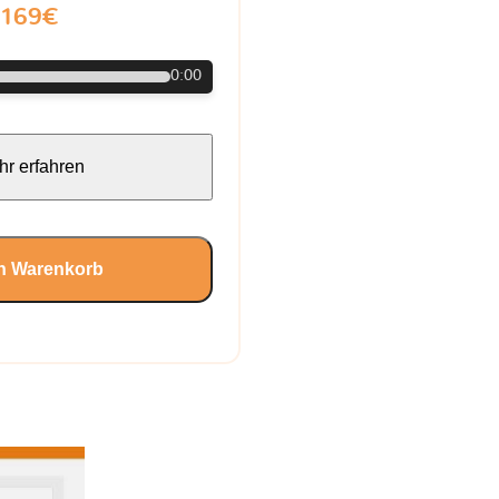
169€
0:00
r erfahren
en Warenkorb