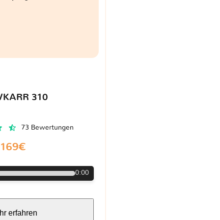
VKARR 310
73 Bewertungen
169€
0:00
r erfahren