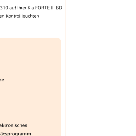
 310 auf Ihrer Kia FORTE III BD
en Kontrollleuchten
be
ektronisches
itätsprogramm