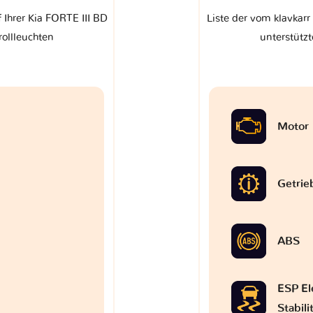
 Ihrer Kia FORTE III BD
Liste der vom klavkarr
rollleuchten
unterstützt
Motor
Getrie
ABS
ESP El
Stabil