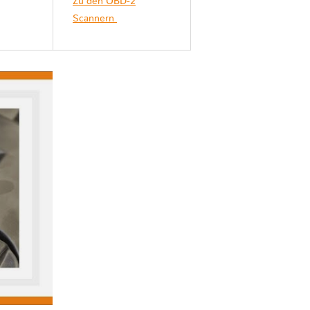
Zu den OBD-2
Scannern
Kia FORTE
III BD