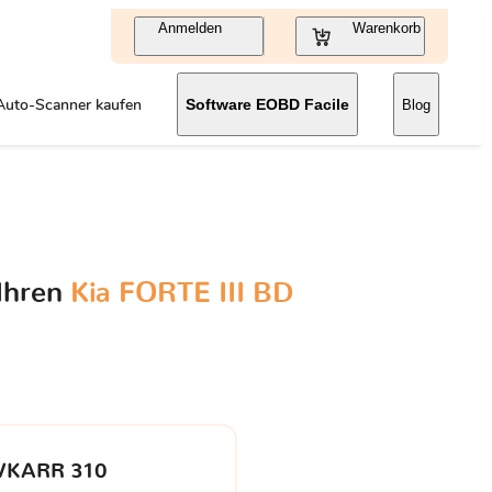
Anmelden
Warenkorb
Auto-Scanner kaufen
Software EOBD Facile
Blog
 Ihren
Kia FORTE III BD
VKARR 310