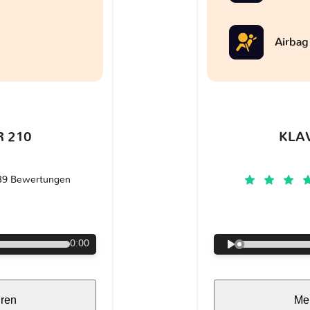
Airbag
 210
KLA
39 Bewertungen
€
0:00
hren
Meh