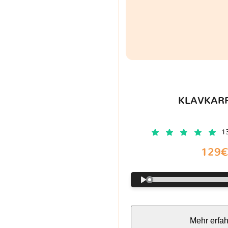
KLAVKARR
1
129
Mehr erfa