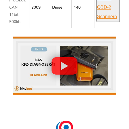
Protokoll:
OBD-2
CAN
2009
Diesel
140
11bit
Scannern
500kb