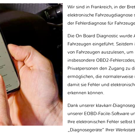
Wir sind in Frankreich, in der Br
elektronische Fahrzeugdiagnose sp
der Fehlerdiagnose für Fahrzeug
Die On Board Diagnostic wurde 
Fahrzeugen eingeführt. Seitdem is
von Fahrzeugen auszulesen, um 
insbesondere OBD2-Fehlercodes, z
Privatpersonen den Zugang zu d
ermöglichen, die normalerweise nu
damit sie Fehler und elektronisc
erkennen können.
Dank unserer klavkarr-Diagnose
unserer EOBD-Facile-Software un
Ihre elektronischen Fehler selbs
„Diagnosegeräte“ Ihrer Werksta