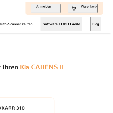
Anmelden
Warenkorb
Auto-Scanner kaufen
Software EOBD Facile
Blog
r Ihren
Kia CARENS II
VKARR 310