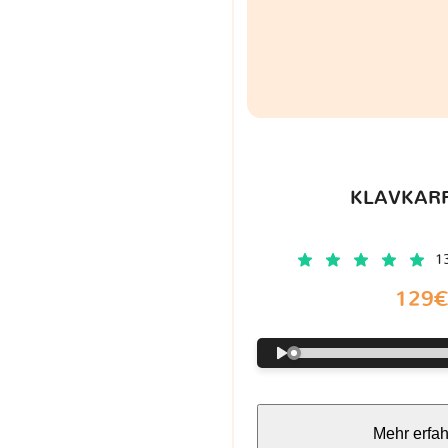
KLAVKARR
1
129
Mehr erfa