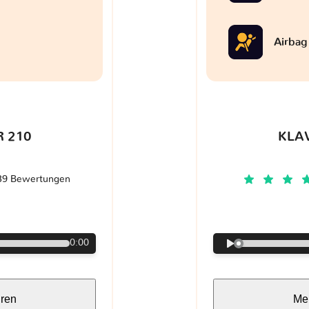
Airbag
 210
KLA
39 Bewertungen
€
0:00
hren
Meh