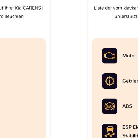
uf Ihrer Kia CARENS II
Liste der vom klavkar
rollleuchten
unterstützt
Motor
Getrie
ABS
ESP El
Stabil