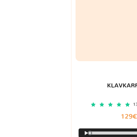
KLAVKARR
1
129