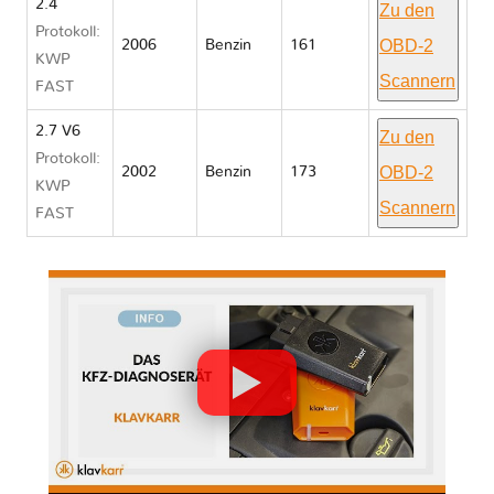
2.4
Zu den
Protokoll:
OBD-2
2006
Benzin
161
KWP
Scannern
FAST
2.7 V6
Zu den
Protokoll:
OBD-2
2002
Benzin
173
KWP
Scannern
FAST