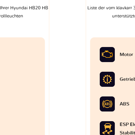
f Ihrer Hyundai HB20 HB
Liste der vom klavkarr
rollleuchten
unterstützt
Motor
Getrie
ABS
ESP El
Stabil