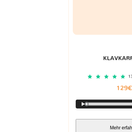
KLAVKARR
1
129
Mehr erfa