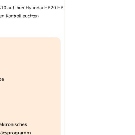
 310 auf Ihrer Hyundai HB20 HB
en Kontrollleuchten
be
ektronisches
itätsprogramm