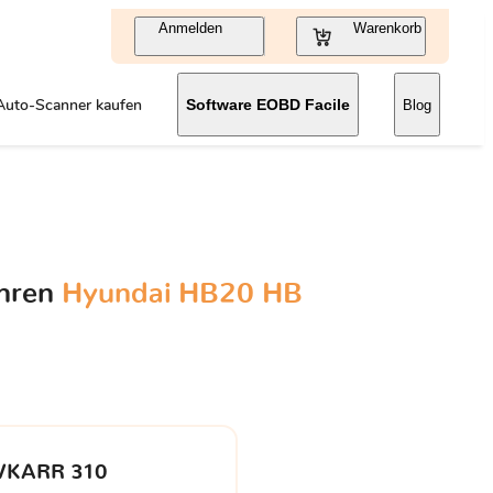
Anmelden
Warenkorb
Auto-Scanner kaufen
Software EOBD Facile
Blog
Ihren
Hyundai HB20 HB
VKARR 310