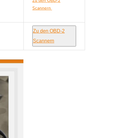
Zu den OBD-2
Scannern
Hyundai
HB20 HB
Zu den OBD-2
Scannern