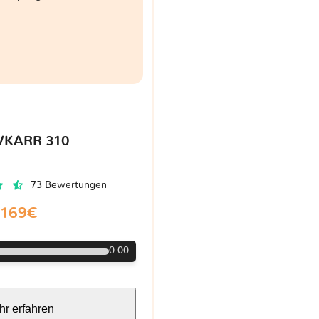
VKARR 310
73 Bewertungen
169€
0:00
r erfahren