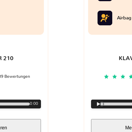
Airbag
 210
KLA
39 Bewertungen
€
0:00
hren
Meh