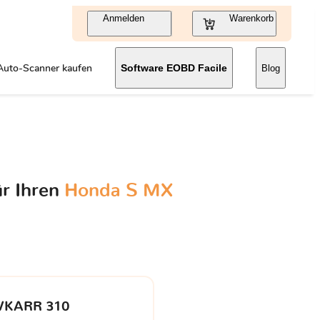
Anmelden
Warenkorb
Auto-Scanner kaufen
Software EOBD Facile
Blog
ür Ihren
Honda S MX
VKARR 310