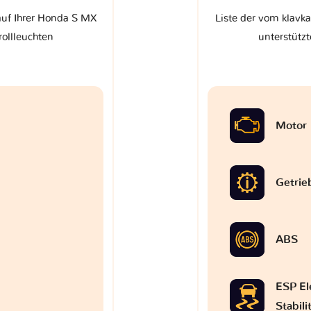
auf Ihrer Honda S MX
Liste der vom klavk
rollleuchten
unterstützt
Motor
Getrie
ABS
ESP El
Stabil