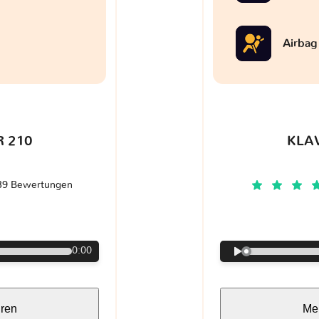
Airbag
 210
KLA
39 Bewertungen
€
0:00
hren
Meh