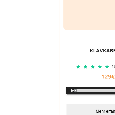
KLAVKARR
1
129
Mehr erfa