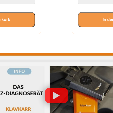
nkorb
In d