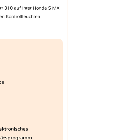
arr 310 auf Ihrer Honda S MX
en Kontrollleuchten
be
ektronisches
itätsprogramm