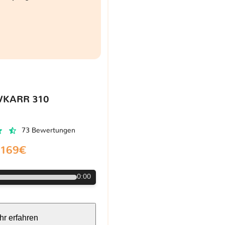
VKARR 310
73 Bewertungen
169€
0:00
r erfahren