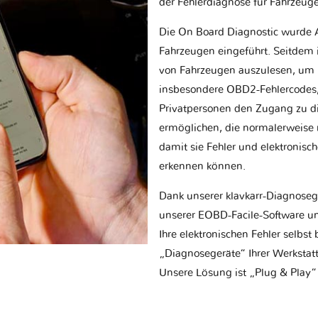
der Fehlerdiagnose für Fahrzeug
Die On Board Diagnostic wurde 
Fahrzeugen eingeführt. Seitdem is
von Fahrzeugen auszulesen, um 
insbesondere OBD2-Fehlercodes, z
Privatpersonen den Zugang zu d
ermöglichen, die normalerweise nu
damit sie Fehler und elektronisc
erkennen können.
Dank unserer klavkarr-Diagnose
unserer EOBD-Facile-Software un
Ihre elektronischen Fehler selbs
„Diagnosegeräte“ Ihrer Werksta
Unsere Lösung ist „Plug & Play“