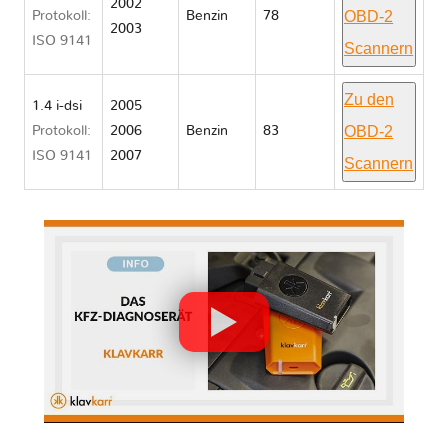
2002
OBD-2
Protokoll:
Benzin
78
2003
ISO 9141
Scannern
Zu den
1.4 i-dsi
2005
OBD-2
Protokoll:
2006
Benzin
83
ISO 9141
2007
Scannern