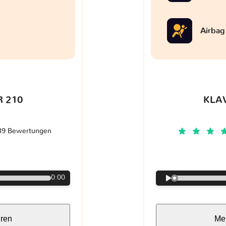
Airbag
 210
KLA
39 Bewertungen
€
0:00
hren
Meh