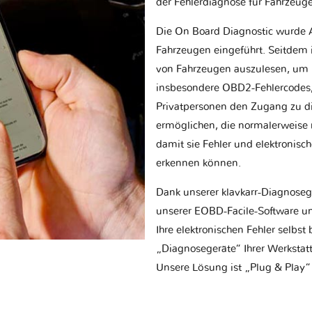
der Fehlerdiagnose für Fahrzeug
Die On Board Diagnostic wurde 
Fahrzeugen eingeführt. Seitdem is
von Fahrzeugen auszulesen, um 
insbesondere OBD2-Fehlercodes, z
Privatpersonen den Zugang zu d
ermöglichen, die normalerweise nu
damit sie Fehler und elektronisc
erkennen können.
Dank unserer klavkarr-Diagnose
unserer EOBD-Facile-Software un
Ihre elektronischen Fehler selbs
„Diagnosegeräte“ Ihrer Werksta
Unsere Lösung ist „Plug & Play“