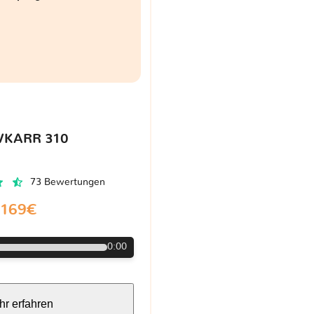
VKARR 310
73 Bewertungen
169€
0:00
r erfahren