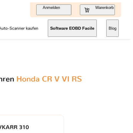
Anmelden
Warenkorb
Auto-Scanner kaufen
Software EOBD Facile
Blog
Ihren
Honda CR V VI RS
VKARR 310