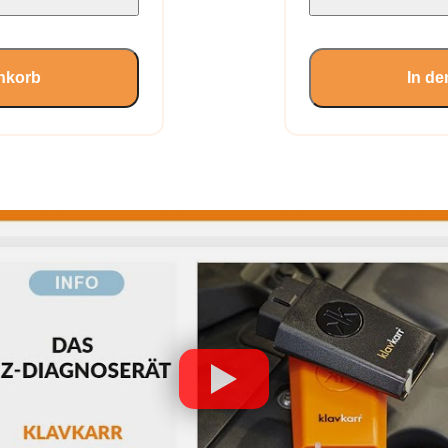
nkorb
In d