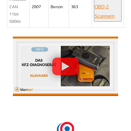
OBD-2
CAN
2007
Benzin
363
11bit
Scannern
500kb