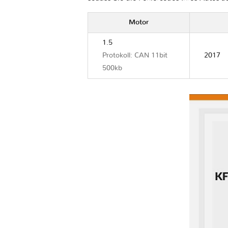
Motor
1.5
Protokoll: CAN 11bit
2017
500kb