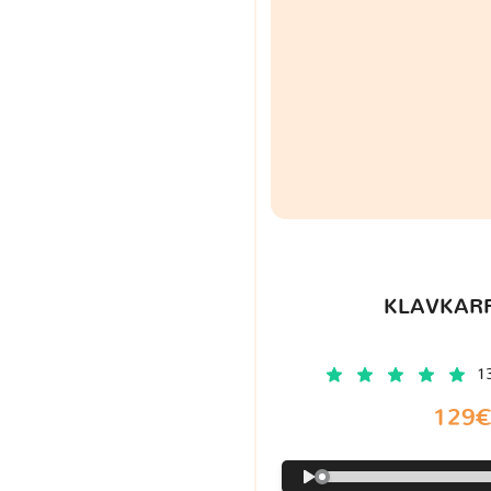
KLAVKARR
1
129