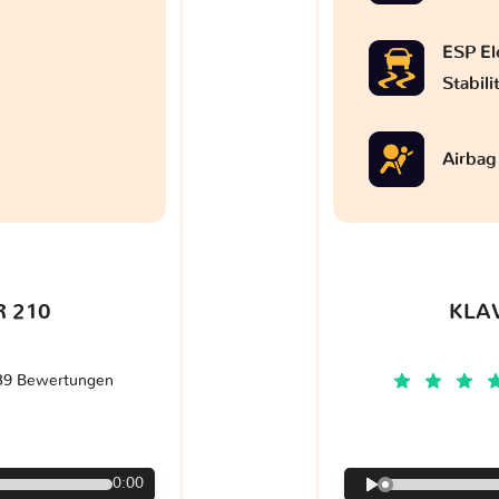
ESP El
Stabil
Airbag
 210
KLA
39 Bewertungen
€
0:00