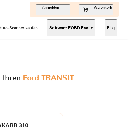
Anmelden
Warenkorb
Auto-Scanner kaufen
Software EOBD Facile
Blog
r Ihren
Ford TRANSIT
VKARR 310