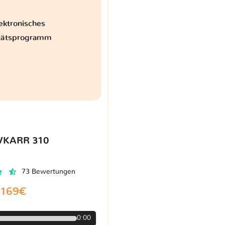
ektronisches
itätsprogramm
VKARR 310
73 Bewertungen
169€
0:00