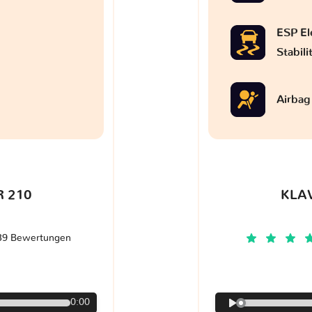
ESP El
Stabil
Airbag
 210
KLA
39 Bewertungen
€
0:00