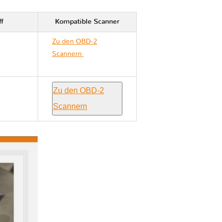
ff
Kompatible Scanner
Zu den OBD-2
Scannern
Ford KUGA
II C520
Zu den OBD-2
Scannern