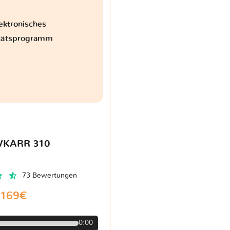
ektronisches
itätsprogramm
VKARR 310
73 Bewertungen
169€
0:00