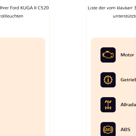
 Ihrer Ford KUGA II C520
Liste der vom klavkarr 
rollleuchten
unterstützt
Motor
Getrie
Allrad
ABS