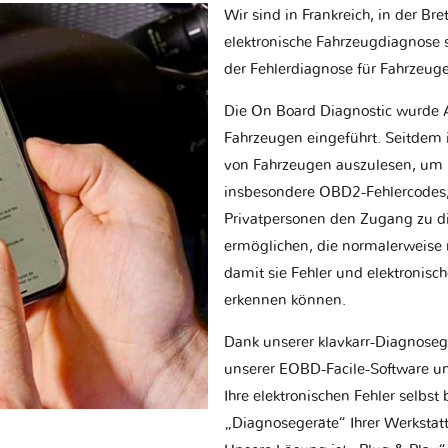
Wir sind in Frankreich, in der Br
elektronische Fahrzeugdiagnose sp
der Fehlerdiagnose für Fahrzeug
Die On Board Diagnostic wurde 
Fahrzeugen eingeführt. Seitdem is
von Fahrzeugen auszulesen, um 
insbesondere OBD2-Fehlercodes, z
Privatpersonen den Zugang zu d
ermöglichen, die normalerweise nu
damit sie Fehler und elektronisc
erkennen können.
Dank unserer klavkarr-Diagnose
unserer EOBD-Facile-Software un
Ihre elektronischen Fehler selbs
„Diagnosegeräte“ Ihrer Werksta