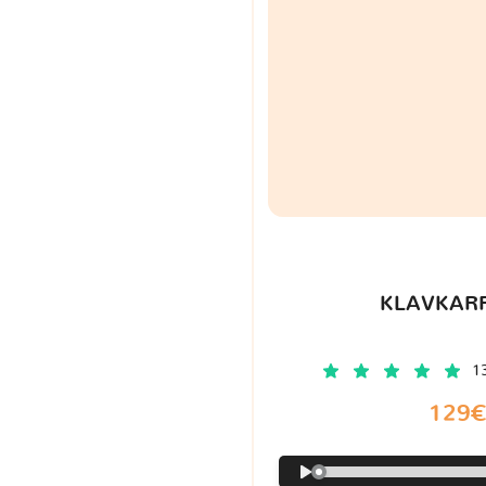
KLAVKARR
1
129