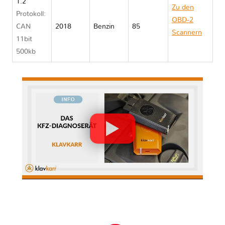
1.2
Zu den
Protokoll:
OBD-2
CAN
2018
Benzin
85
Scannern
11bit
Ford KA+
500kb