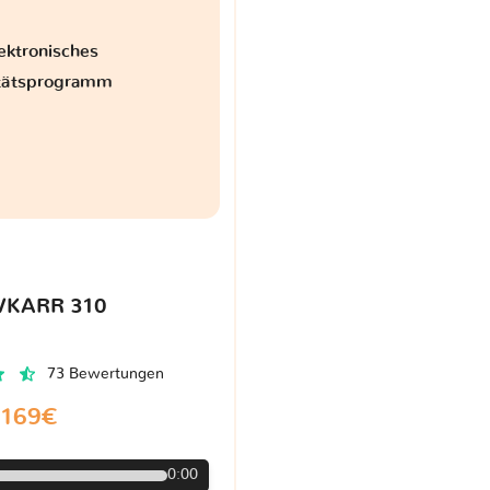
ektronisches
itätsprogramm
VKARR 310
73 Bewertungen
169€
0:00