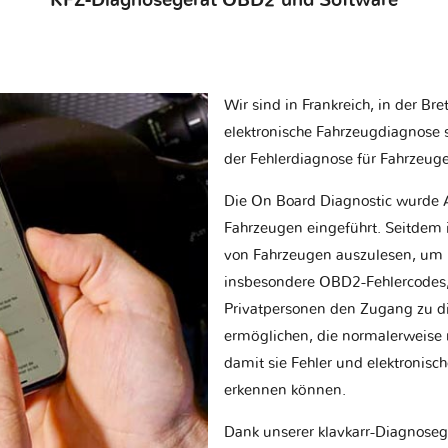
KFZ-Diagnosegerät OBD2 und Software
Wir sind in Frankreich, in der Br
elektronische Fahrzeugdiagnose sp
der Fehlerdiagnose für Fahrzeug
Die On Board Diagnostic wurde 
Fahrzeugen eingeführt. Seitdem is
von Fahrzeugen auszulesen, um 
insbesondere OBD2-Fehlercodes, z
Privatpersonen den Zugang zu d
ermöglichen, die normalerweise nu
damit sie Fehler und elektronisc
erkennen können.
Dank unserer klavkarr-Diagnose