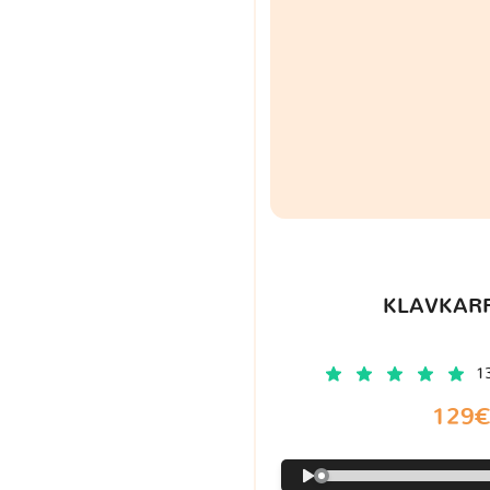
KLAVKARR
1
129