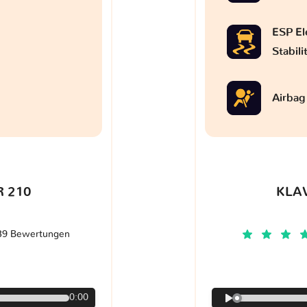
ESP El
Stabil
Airbag
 210
KLA
39 Bewertungen
€
0:00