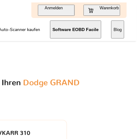
Anmelden
Warenkorb
Auto-Scanner kaufen
Software EOBD Facile
Blog
 Ihren
Dodge GRAND
VKARR 310