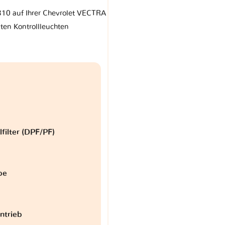
 310 auf Ihrer Chevrolet VECTRA
zten Kontrollleuchten
lfilter (DPF/PF)
be
antrieb