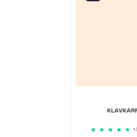
KLAVKARR
1