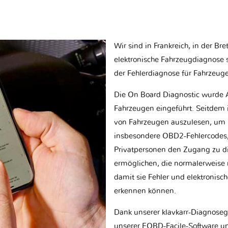
Wir sind in Frankreich, in der Br
elektronische Fahrzeugdiagnose sp
der Fehlerdiagnose für Fahrzeug
Die On Board Diagnostic wurde 
Fahrzeugen eingeführt. Seitdem is
von Fahrzeugen auszulesen, um 
insbesondere OBD2-Fehlercodes, z
Privatpersonen den Zugang zu d
ermöglichen, die normalerweise nu
damit sie Fehler und elektronisc
erkennen können.
Dank unserer klavkarr-Diagnose
unserer EOBD-Facile-Software un