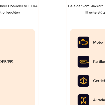
 Ihrer Chevrolet VECTRA
Liste der vom klavkarr
trollleuchten
III unterstüt
Motor
 (DPF/PF)
Partike
Getrie
Allrad