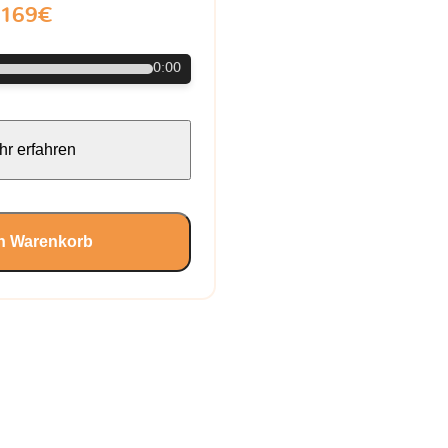
169€
0:00
r erfahren
en Warenkorb