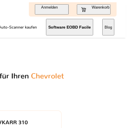
Anmelden
Warenkorb
Auto-Scanner kaufen
Software EOBD Facile
Blog
für Ihren
Chevrolet
VKARR 310