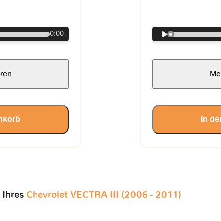
€
0:00
hren
Meh
nkorb
In d
 Ihres
Chevrolet VECTRA III (2006 - 2011)