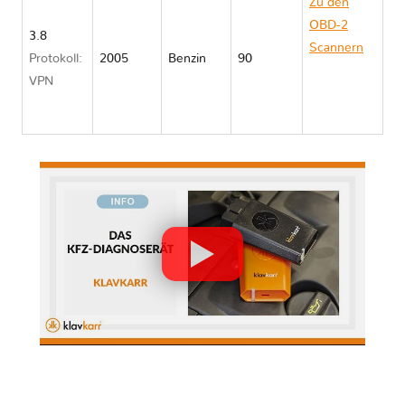
Zu den
OBD-2
3.8
Scannern
Protokoll:
2005
Benzin
90
Buick
VPN
LACROSSE
II