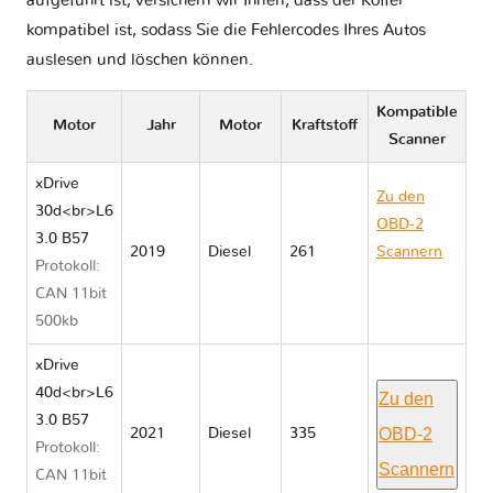
aufgeführt ist, versichern wir Ihnen, dass der Koffer
kompatibel ist, sodass Sie die Fehlercodes Ihres Autos
auslesen und löschen können.
Kompatible
Motor
Jahr
Motor
Kraftstoff
Scanner
xDrive
Zu den
30d<br>L6
OBD-2
3.0 B57
2019
Diesel
261
Scannern
Protokoll:
BMW X7
CAN 11bit
G07
500kb
xDrive
40d<br>L6
Zu den
3.0 B57
OBD-2
2021
Diesel
335
Protokoll:
Scannern
CAN 11bit