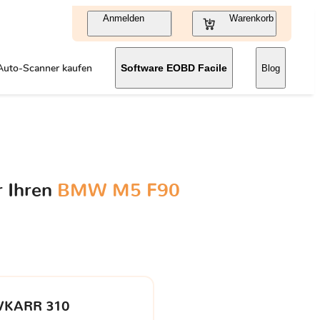
Anmelden
Warenkorb
Auto-Scanner kaufen
Software EOBD Facile
Blog
r Ihren
BMW M5 F90
VKARR 310