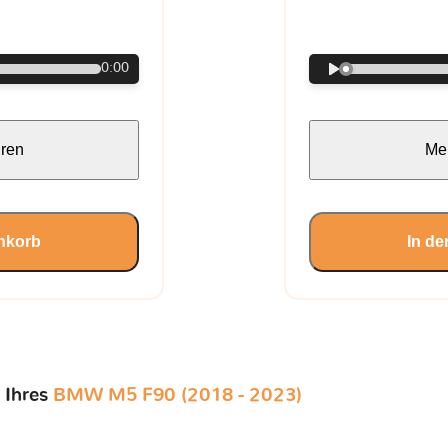
€
0:00
hren
Meh
nkorb
In d
 Ihres
BMW M5 F90 (2018 - 2023)