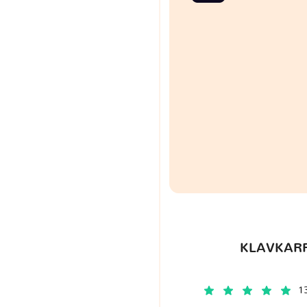
KLAVKARR
1