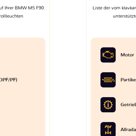
auf Ihrer BMW M5 F90
Liste der vom klavk
rollleuchten
unterstützt
Motor
 (DPF/PF)
Partike
Getrie
Allrad