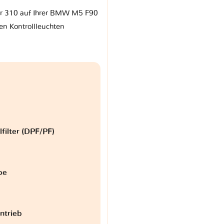
arr 310 auf Ihrer BMW M5 F90
en Kontrollleuchten
lfilter (DPF/PF)
be
antrieb