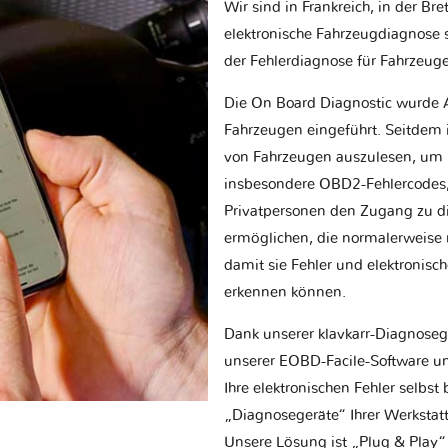
Wir sind in Frankreich, in der Br
elektronische Fahrzeugdiagnose sp
der Fehlerdiagnose für Fahrzeug
Die On Board Diagnostic wurde 
Fahrzeugen eingeführt. Seitdem is
von Fahrzeugen auszulesen, um 
insbesondere OBD2-Fehlercodes, z
Privatpersonen den Zugang zu d
ermöglichen, die normalerweise nu
damit sie Fehler und elektronisc
erkennen können.
Dank unserer klavkarr-Diagnose
unserer EOBD-Facile-Software un
Ihre elektronischen Fehler selbs
„Diagnosegeräte“ Ihrer Werksta
Unsere Lösung ist „Plug & Play“