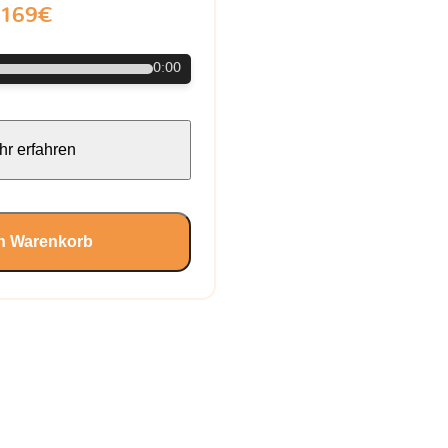
169€
0:00
r erfahren
en Warenkorb