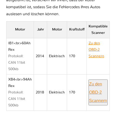
aufgeführt ist, versichern wir Ihnen, dass der Koffer
kompatibel ist, sodass Sie die Fehlercodes Ihres Autos
auslesen und löschen können.
Kompatible
Motor
Jahr
Motor
Kraftstoff
Scanner
IB1<br>60Ah
Zu den
Rex
OBD-2
Protokoll:
2014
Elektrisch
170
Scannern
CAN 11bit
BMW I3
500kb
I01
XB4<br>94Ah
Zu den
Rex
OBD-2
Protokoll:
2018
Elektrisch
170
CAN 11bit
Scannern
500kb