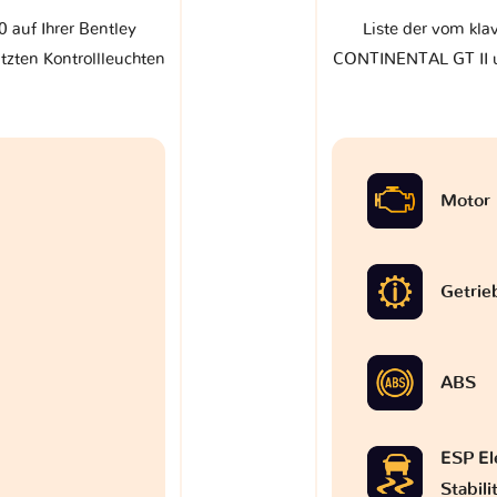
0 auf Ihrer Bentley
Liste der vom klav
zten Kontrollleuchten
CONTINENTAL GT II un
Motor
Getrie
ABS
ESP El
Stabil