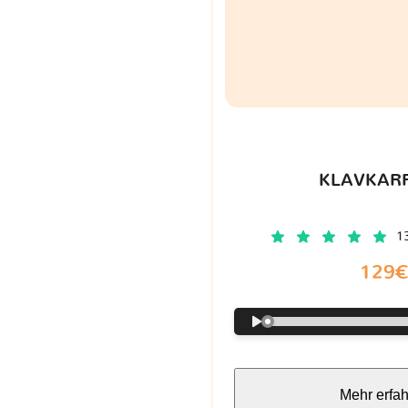
KLAVKARR
1
129
Mehr erfa