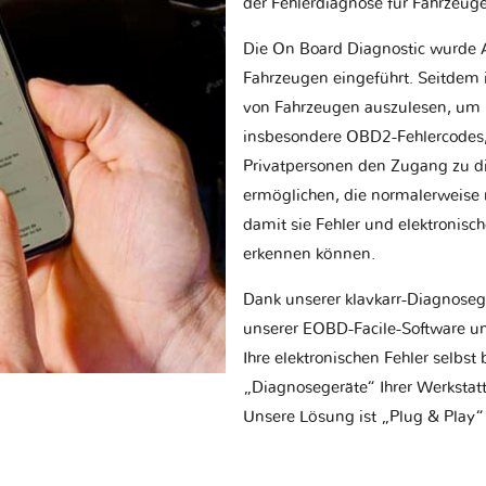
der Fehlerdiagnose für Fahrzeug
Die On Board Diagnostic wurde 
Fahrzeugen eingeführt. Seitdem is
von Fahrzeugen auszulesen, um 
insbesondere OBD2-Fehlercodes, z
Privatpersonen den Zugang zu d
ermöglichen, die normalerweise nu
damit sie Fehler und elektronisc
erkennen können.
Dank unserer klavkarr-Diagnose
unserer EOBD-Facile-Software un
Ihre elektronischen Fehler selbs
„Diagnosegeräte“ Ihrer Werksta
Unsere Lösung ist „Plug & Play“