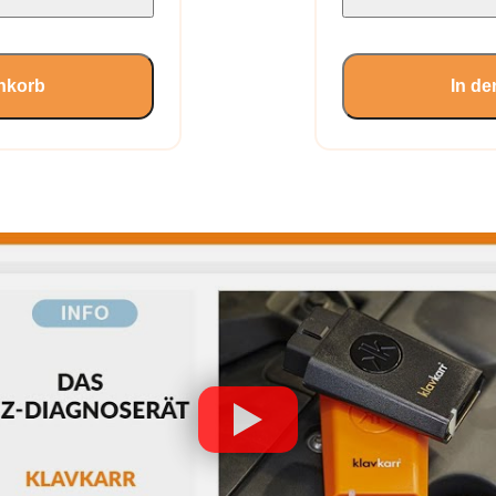
nkorb
In d