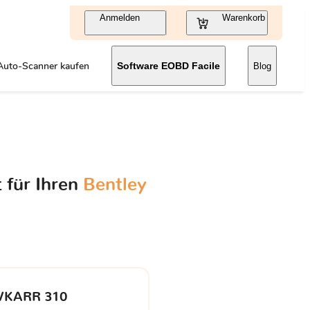
Anmelden
Warenkorb
Auto-Scanner kaufen
Software EOBD Facile
Blog
 für Ihren
Bentley
VKARR 310