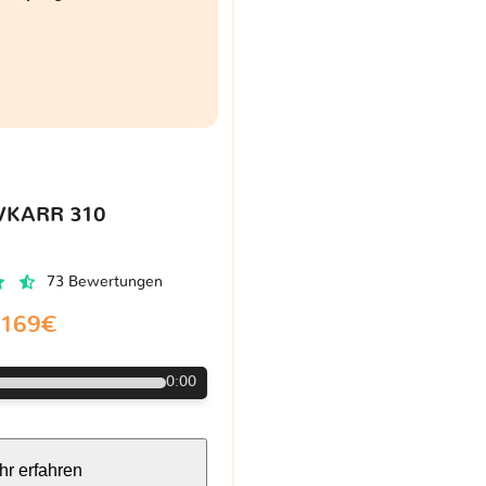
VKARR 310
73 Bewertungen
169€
0:00
r erfahren