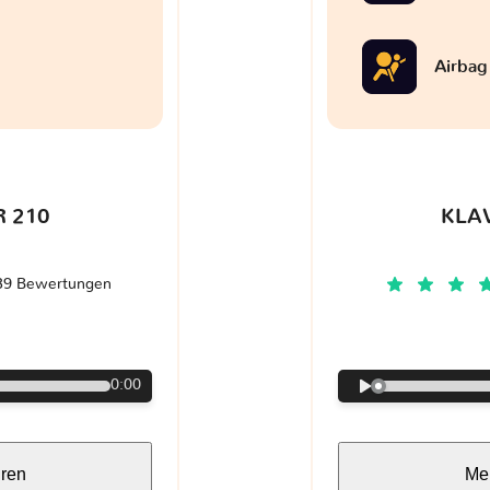
Airbag
 210
KLA
39 Bewertungen
€
0:00
hren
Meh