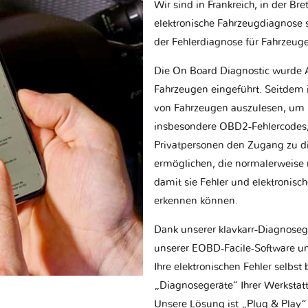
Wir sind in Frankreich, in der Br
elektronische Fahrzeugdiagnose sp
der Fehlerdiagnose für Fahrzeug
Die On Board Diagnostic wurde 
Fahrzeugen eingeführt. Seitdem is
von Fahrzeugen auszulesen, um 
insbesondere OBD2-Fehlercodes, z
Privatpersonen den Zugang zu d
ermöglichen, die normalerweise nu
damit sie Fehler und elektronisc
erkennen können.
Dank unserer klavkarr-Diagnose
unserer EOBD-Facile-Software un
Ihre elektronischen Fehler selbs
„Diagnosegeräte“ Ihrer Werksta
Unsere Lösung ist „Plug & Play“