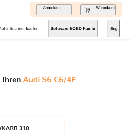
Anmelden
Warenkorb
Auto-Scanner kaufen
Software EOBD Facile
Blog
r Ihren
Audi S6 C6/4F
VKARR 310