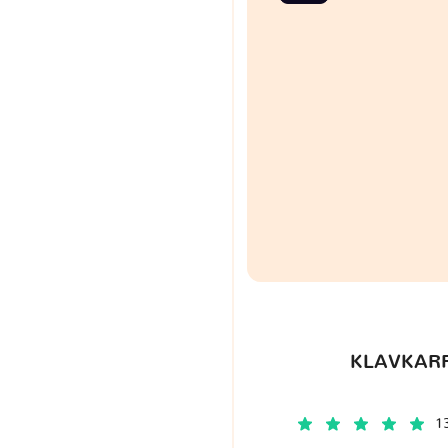
KLAVKARR
1