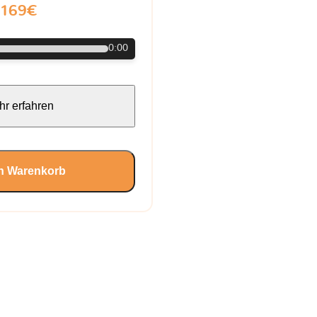
169€
0:00
r erfahren
en Warenkorb