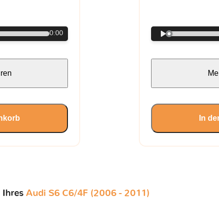
€
0:00
hren
Meh
nkorb
In d
 Ihres
Audi S6 C6/4F (2006 - 2011)