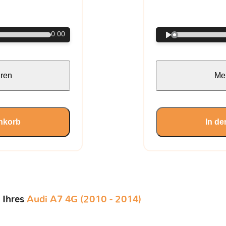
€
0:00
hren
Meh
nkorb
In d
 Ihres
Audi A7 4G (2010 - 2014)