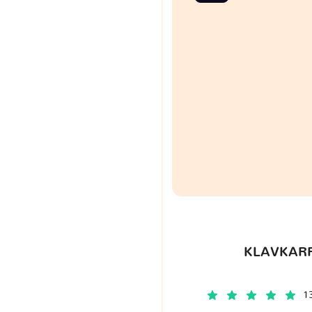
KLAVKARR
1