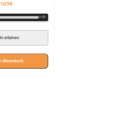
169€
0:00
r erfahren
en Warenkorb