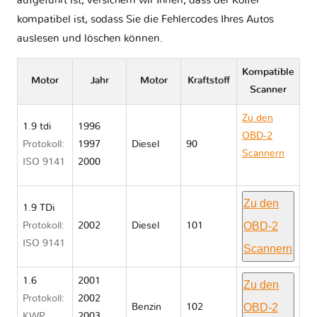
aufgeführt ist, versichern wir Ihnen, dass der Koffer
kompatibel ist, sodass Sie die Fehlercodes Ihres Autos
auslesen und löschen können.
Kompatible
Motor
Jahr
Motor
Kraftstoff
Scanner
Zu den
1.9 tdi
1996
OBD-2
Protokoll:
1997
Diesel
90
Scannern
ISO 9141
2000
Audi A3 8L
Zu den
1.9 TDi
OBD-2
Protokoll:
2002
Diesel
101
ISO 9141
Scannern
1.6
2001
Zu den
Protokoll:
2002
OBD-2
Benzin
102
KWP
2003