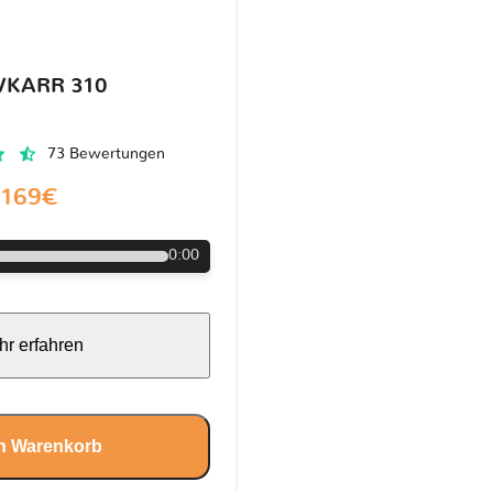
VKARR 310
73 Bewertungen
169€
0:00
r erfahren
en Warenkorb