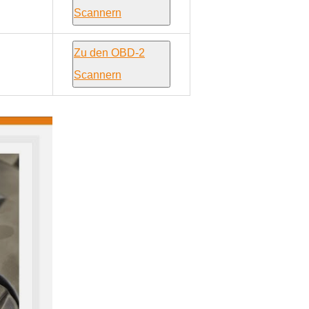
Scannern
Zu den OBD-2
Scannern