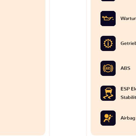
Wartun
Getrie
ABS
ESP El
Stabil
Airbag