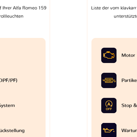
f Ihrer Alfa Romeo 159
Liste der vom klavkar
rollleuchten
unterstützt
Motor
 (DPF/PF)
Partike
-System
Stop &
ückstellung
Wartun