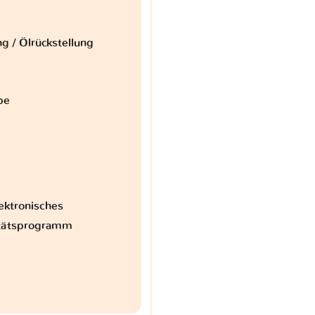
g / Ölrückstellung
be
ektronisches
itätsprogramm