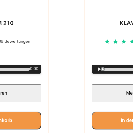
 210
KLA
39 Bewertungen
€
0:00
hren
Meh
nkorb
In d