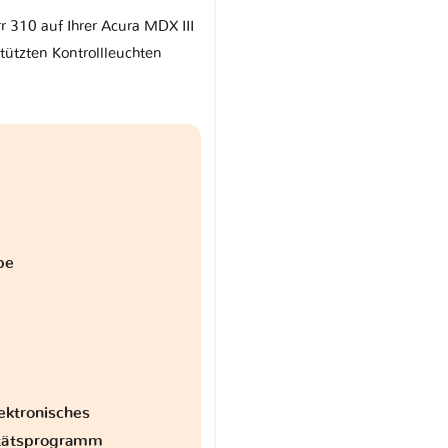
r 310 auf Ihrer Acura MDX III
ützten Kontrollleuchten
be
ektronisches
itätsprogramm