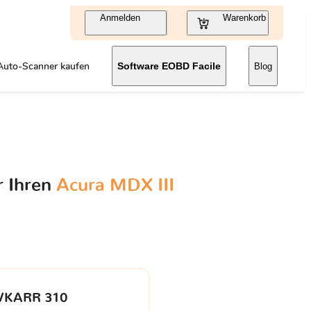
Anmelden
Warenkorb
Auto-Scanner kaufen
Software EOBD Facile
Blog
r Ihren
Acura MDX III
VKARR 310