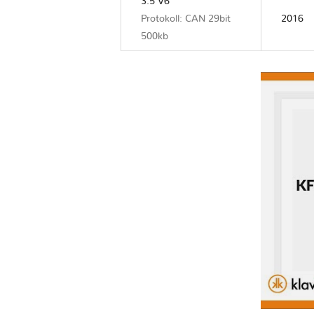
3.5 V6
Protokoll: CAN 29bit
2016
500kb