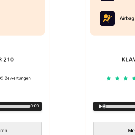
Airbag
 210
KLA
39 Bewertungen
€
0:00
hren
Meh