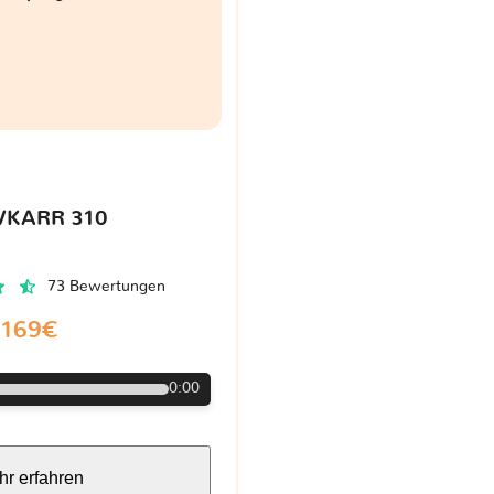
VKARR 310
73 Bewertungen
169€
0:00
r erfahren