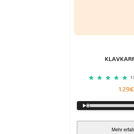
KLAVKARR
1
129
Mehr erfa