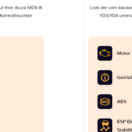
uf Ihrer Acura MDX III
Liste der vom klavkar
Kontrollleuchten
YD3/YD4 unterst
Motor
Getrie
ABS
ESP El
Stabil