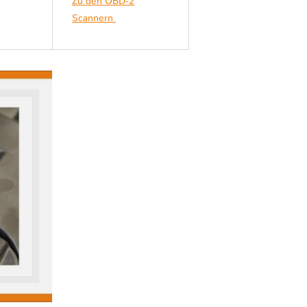
Zu den OBD-2
Scannern
Acura MDX
III YD3/YD4