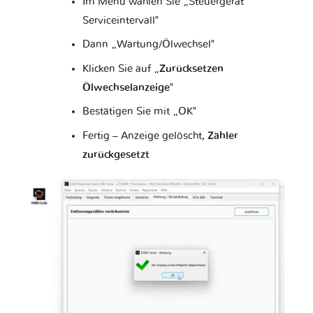
Im Menü wählen Sie „Steuergerät
Serviceintervall"
Piaggio
Polestar
Pontiac
Dann „Wartung/Ölwechsel"
Klicken Sie auf „
Zurücksetzen
Ölwechselanzeige
"
Porsche
Proton
RAM
Bestätigen Sie mit „OK"
Fertig – Anzeige gelöscht,
Zähler
zurückgesetzt
Rolls
Renault
Rover
Royce
Saab
Samsung
Saturn
Scion
Seat
Secma