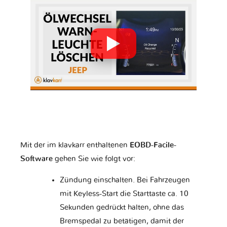
Jaguar
Jeep
KTM
Kawasaki
Kia
Lada
Lamborghini
Lancia
Land Rover
Mit der im klavkarr enthaltenen
EOBD-Facile-
Software
gehen Sie wie folgt vor:
Lexus
Lifan
Lincoln
Zündung einschalten. Bei Fahrzeugen
mit Keyless-Start die Starttaste ca. 10
Sekunden gedrückt halten, ohne das
Lotus
Lynk & Co
MAN
Bremspedal zu betätigen, damit der