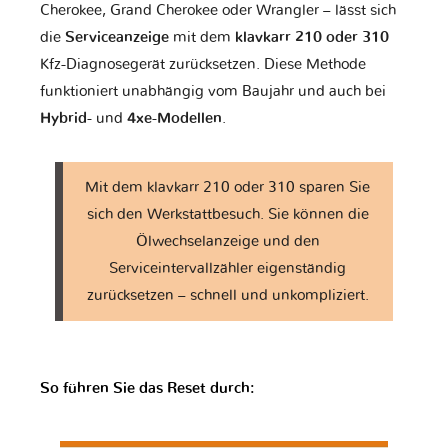
Cherokee, Grand Cherokee oder Wrangler – lässt sich
die
Serviceanzeige
mit dem
klavkarr 210 oder 310
Geely
Genesis
Great Wall
Kfz-Diagnosegerät zurücksetzen. Diese Methode
funktioniert unabhängig vom Baujahr und auch bei
Hybrid-
und
4xe-Modellen
.
Harley
Haval
Holden
Davidson
Mit dem klavkarr 210 oder 310 sparen Sie
sich den Werkstattbesuch. Sie können die
Honda
Honda Moto
Hummer
Ölwechselanzeige und den
Serviceintervallzähler eigenständig
zurücksetzen – schnell und unkompliziert.
Hyundai
Infiniti
Isuzu
So führen Sie das Reset durch:
Iveco
JAC
JMC