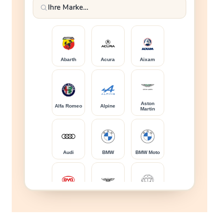
Abarth
Acura
Aixam
Aston
Alfa Romeo
Alpine
Martin
Audi
BMW
BMW Moto
BYD
Bentley
Brilliance