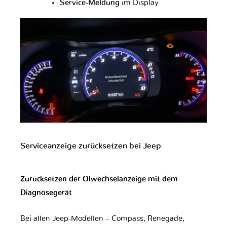
Service-Meldung
im Display
Daewoo
Daihatsu
Datsun
Dodge
Dongfeng
Ducati
Eagle
FAW
Ferrari
Serviceanzeige zurücksetzen bei Jeep
Fiat
Ford
Foton
Zurücksetzen der Ölwechselanzeige mit dem
Diagnosegerät
Fuso
GAZ
GMC
Bei allen Jeep-Modellen – Compass, Renegade,