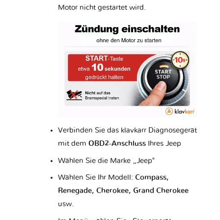
Motor nicht gestartet wird.
MG
MVM
Mahindra
Maserati
Mazda
McLaren
Mercedes
Mercury
Microcar
Verbinden Sie das klavkarr Diagnosegerät
mit dem
OBD2-Anschluss
Ihres Jeep
Mini
Mitsubishi
Nissan
Wählen Sie die Marke „Jeep"
Wählen Sie Ihr Modell:
Compass,
Renegade, Cherokee, Grand Cherokee
usw.
Opel
Perodua
Peugeot