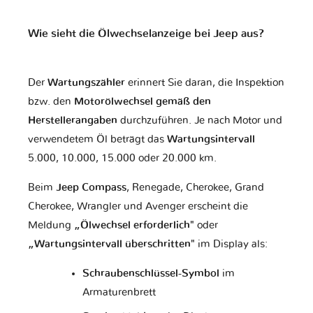
Bugatti
Buick
CFMOTO
Wie sieht die Ölwechselanzeige bei Jeep aus?
Der
Wartungszähler
erinnert Sie daran, die Inspektion
Cadillac
Caterham
Changan
bzw. den
Motorölwechsel gemäß den
Herstellerangaben
durchzuführen. Je nach Motor und
verwendetem Öl beträgt das
Wartungsintervall
Changhe
Chery
Chevrolet
5.000, 10.000, 15.000 oder 20.000 km.
Beim
Jeep Compass
, Renegade, Cherokee, Grand
Cherokee, Wrangler und Avenger erscheint die
Chrysler
Citroen
Cupra
Meldung
„Ölwechsel erforderlich"
oder
„Wartungsintervall überschritten"
im Display als:
Schraubenschlüssel-Symbol
im
DR
DS
Dacia
Armaturenbrett